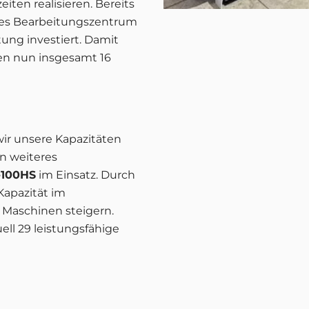
eiten realisieren
.
Bereits
ares Bearbeitungszentrum
ung investiert
.
Damit
en nun insgesamt 16
ir unsere Kapazitäten
in weiteres
-100HS
im Einsatz
.
Durch
Kapazität im
5 Maschinen steigern
.
ll 29 leistungsfähige